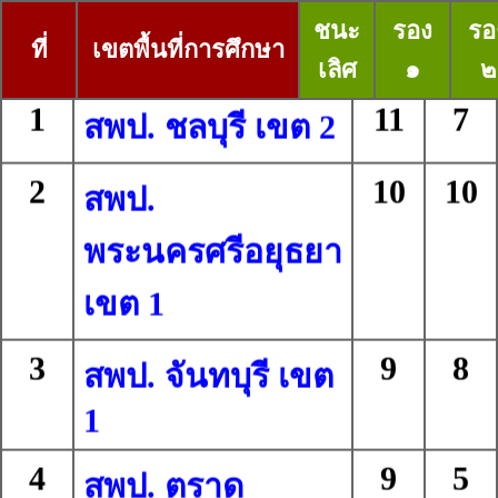
ชนะ
รอง
รอ
ที่
เขตพื้นที่การศึกษา
เลิศ
๑
๒
1
11
7
สพป. ชลบุรี เขต 2
2
10
10
สพป.
พระนครศรีอยุธยา
เขต 1
3
9
8
สพป. จันทบุรี เขต
1
4
9
5
สพป. ตราด