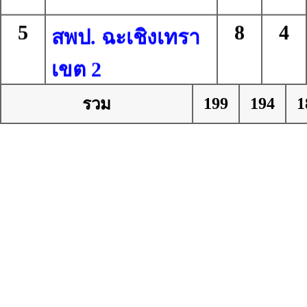
5
8
4
สพป. ฉะเชิงเทรา
เขต 2
6
8
2
199
194
1
รวม
สพป. สุพรรณบุรี
เขต 2
7
8
1
สพป.
กรุงเทพมหานคร
8
7
7
สพป. ระยอง เขต
1